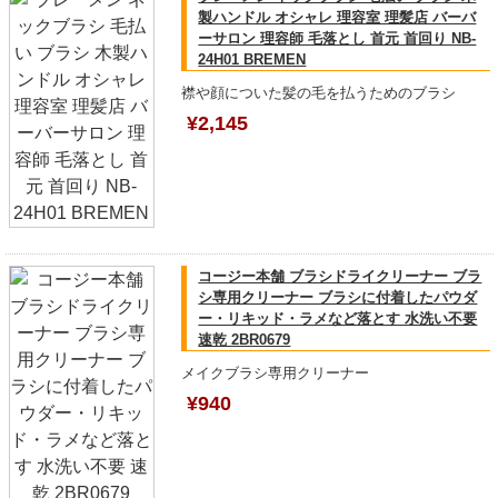
製ハンドル オシャレ 理容室 理髪店 バーバ
ーサロン 理容師 毛落とし 首元 首回り NB-
24H01 BREMEN
襟や顔についた髪の毛を払うためのブラシ
¥2,145
コージー本舗 ブラシドライクリーナー ブラ
シ専用クリーナー ブラシに付着したパウダ
ー・リキッド・ラメなど落とす 水洗い不要
速乾 2BR0679
メイクブラシ専用クリーナー
¥940