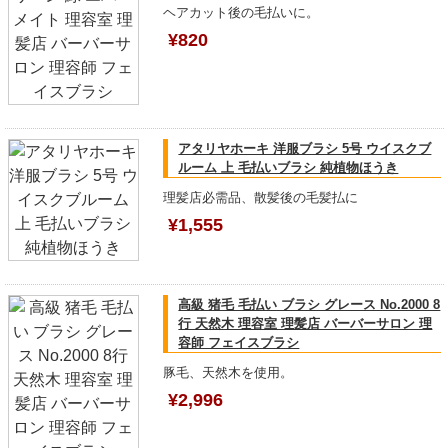
ヘアカット後の毛払いに。
¥820
アタリヤホーキ 洋服ブラシ 5号 ウイスクブ
ルーム 上 毛払いブラシ 純植物ほうき
理髪店必需品、散髪後の毛髪払に
¥1,555
高級 猪毛 毛払い ブラシ グレース No.2000 8
行 天然木 理容室 理髪店 バーバーサロン 理
容師 フェイスブラシ
豚毛、天然木を使用。
¥2,996