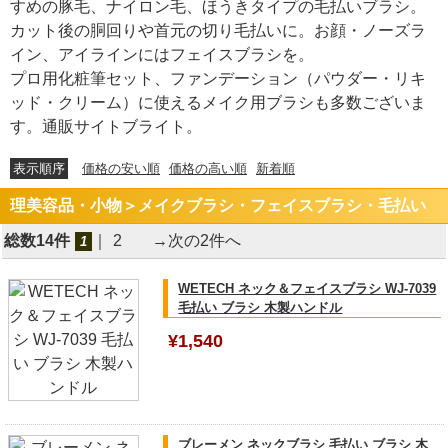
すめの豚毛、ナイロン毛、ほうきタイプの毛払いブラシ。
カット後の胴回りや首元の切り毛払いに。お顔・ノーズラ
イン、アイラインにはフェイスブラシを。
プロ用化粧筆セット、ファンデーション（パウダー・リキ
ッド・クリーム）に使えるメイク用ブラシも多数ございま
す。通販サイトブライト。
表示順序
価格の安い順
価格の高い順
新着順
理美容品・小物＞メイクブラシ・フェイスブラシ・毛払い
総数14件
｜
2
→次の2件へ
1
WETECH ネック＆フェイスブラシ WJ-7039
毛払い ブラシ 木製ハンドル
¥1,540
ブレーメン ネックブラシ 毛払い ブラシ 木