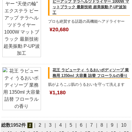
ピーアップ テラヘルツドライヤー 1000W マ
ットブラック 最新技術 超美振動 P-UP波加
工
プロも絶賛する話題の高機能ヘアドライヤー
¥20,680
花王 ラビューティ うるおいボディソープ 業
務用 1350ml 大容量 詰替 フローラルの香り
肌がよろこぶ肌のうるおいを守って洗えます
¥1,180
総数1952件
｜
2
｜
3
｜
4
｜
5
｜
6
｜
7
｜
8
｜
9
｜
10
1