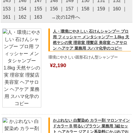
145
｜
146
｜
147
｜
148
｜
149
｜
150
｜
151
｜
152
｜
153
｜
154
｜
155
｜
156
｜
157
｜
158
｜
159
｜
160
｜
161
｜
162
｜
163
→次の12件へ
人・環境にやさしい 石けんシャンプー プロ
用 フィッシャー メンタシャンプー 1.8kg 天
然ヤシの実 理容室 理髪店 美容室 ヘアサロ
ン ヘアケア 業務用 スハマ化学のコピー
環境にやさしい固形石けん型シャンプー
¥2,190
かぶれない 白髪染め カラー剤 マロンマイン
ドカラー B 明るいブラウン 業務用 3組セッ
ト ヘアカラー ジアミン系染料にかぶれでお