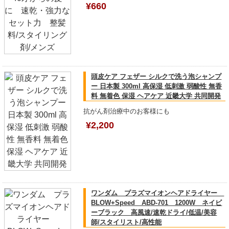
¥660
頭皮ケア フェザー シルクで洗う泡シャンプ
ー 日本製 300ml 高保湿 低刺激 弱酸性 無香
料 無着色 保湿 ヘアケア 近畿大学 共同開発
抗がん剤治療中のお客様にも
¥2,200
ワンダム プラズマイオンヘアドライヤー
BLOW+Speed ABD-701 1200W ネイビ
ーブラック 高風速/速乾ドライ/低温/美容
師/スタイリスト/高性能