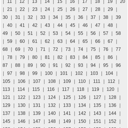
｜
11
｜
12
｜
13
｜
14
｜
15
｜
16
｜
17
｜
18
｜
19
｜
20
｜
21
｜
22
｜
23
｜
24
｜
25
｜
26
｜
27
｜
28
｜
29
｜
30
｜
31
｜
32
｜
33
｜
34
｜
35
｜
36
｜
37
｜
38
｜
39
｜
40
｜
41
｜
42
｜
43
｜
44
｜
45
｜
46
｜
47
｜
48
｜
49
｜
50
｜
51
｜
52
｜
53
｜
54
｜
55
｜
56
｜
57
｜
58
｜
59
｜
60
｜
61
｜
62
｜
63
｜
64
｜
65
｜
66
｜
67
｜
68
｜
69
｜
70
｜
71
｜
72
｜
73
｜
74
｜
75
｜
76
｜
77
｜
78
｜
79
｜
80
｜
81
｜
82
｜
83
｜
84
｜
85
｜
86
｜
87
｜
88
｜
89
｜
90
｜
91
｜
92
｜
93
｜
94
｜
95
｜
96
｜
97
｜
98
｜
99
｜
100
｜
101
｜
102
｜
103
｜
104
｜
105
｜
106
｜
107
｜
108
｜
109
｜
110
｜
111
｜
112
｜
113
｜
114
｜
115
｜
116
｜
117
｜
118
｜
119
｜
120
｜
121
｜
122
｜
123
｜
124
｜
125
｜
126
｜
127
｜
128
｜
129
｜
130
｜
131
｜
132
｜
133
｜
134
｜
135
｜
136
｜
137
｜
138
｜
139
｜
140
｜
141
｜
142
｜
143
｜
144
｜
145
｜
146
｜
147
｜
148
｜
149
｜
150
｜
151
｜
152
｜