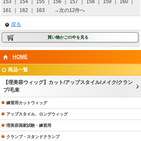
153
｜
154
｜
155
｜
156
｜
157
｜
158
｜
159
｜
160
｜
161
｜
162
｜
163
→次の12件へ
戻る
買い物かごの中を見る
HOME
商品一覧
【理美容ウィッグ】カット/アップスタイル/メイク/クラン
プ/毛束
練習用カットウィッグ
アップスタイル、ロングウィッグ
理美容国家試験・練習用
クランプ・スタンドクランプ