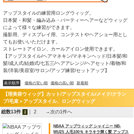
アップスタイルの練習用ロングウィッグ。
日本髪・和髪・編み込み・パーティーヘアーなどウィッグ
によって様々な練習ができます。
撮影用、ディスプレイ用、コンテストやヘアショー用とし
てもお使いいただけます。
ストレートアイロン、カールアイロン使用できます。
【アップスタイル/ヘアマネキン/マネキンヘッド/日本髪/和
髪/成人式/結婚式/七五三/ヘアアレンジ/ヘアセット/着物/和
装/洋装/美容室/サロン/アップ練習/セットアップ】
表示順序
価格の安い順
価格の高い順
新着順
【理美容ウィッグ】カット/アップスタイル/メイク/クラン
プ/毛束＞アップスタイル、ロングウィッグ
総数13件
｜
2
→次の1件へ
1
NBAA アップウィッグ シャイニー NB-
WU2S 人毛100％ キラキラ輝く髪 アップス