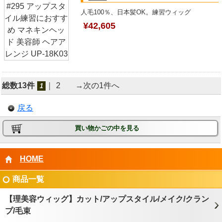
人毛100％、日本髪OK。練習ウィッグ
¥42,605
総数13件
｜
2
→次の1件へ
1
戻る
買い物かごの中を見る
HOME
商品一覧
【理美容ウィッグ】カット/アップスタイル/メイク/クラン
プ/毛束